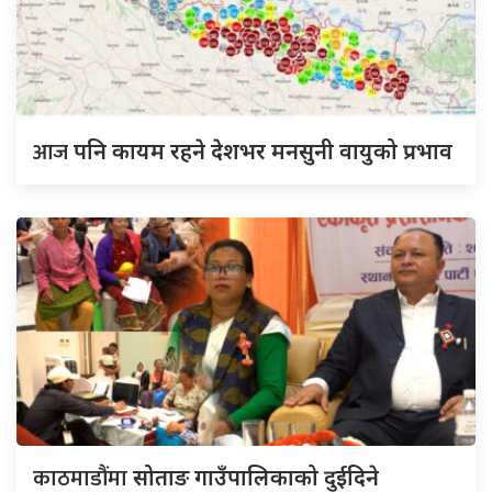
आज
पनि कायम रहने देशभर मनसुनी वायुको प्रभाव
काठमाडौंमा
सोताङ गाउँपालिकाको दुईदिने