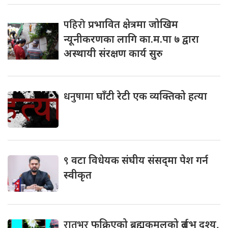
पहिरो
प्रभावित क्षेत्रमा जोखिम
न्यूनीकरणका लागि का.म.पा ७ द्वारा
अस्थायी संरक्षण कार्य सुरु
धनुषामा
घाँटी रेटी एक व्यक्तिको हत्या
९
वटा विधेयक संघीय संसद्‌मा पेश गर्न
स्वीकृत
रातभर
फक्रिएको ब्रह्मकमलको दुर्लभ दृश्य,