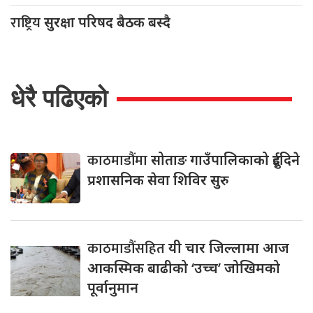
राष्ट्रिय
सुरक्षा परिषद बैठक बस्दै
धेरै पढिएको
काठमाडौंमा
सोताङ गाउँपालिकाको दुईदिने
प्रशासनिक सेवा शिविर सुरु
काठमाडौंसहित
यी चार जिल्लामा आज
आकस्मिक बाढीको ‘उच्च’ जोखिमको
पूर्वानुमान