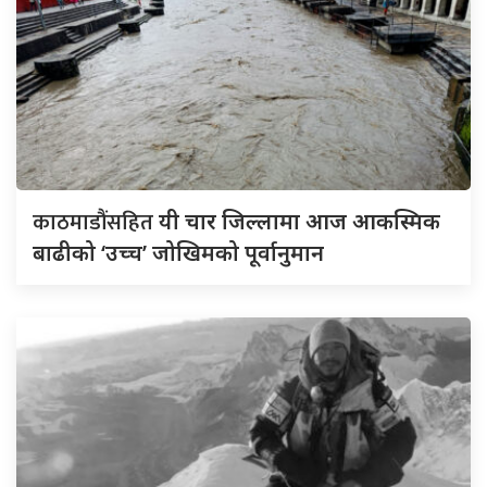
काठमाडौंसहित
यी चार जिल्लामा आज आकस्मिक
बाढीको ‘उच्च’ जोखिमको पूर्वानुमान