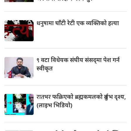
धनुषामा
घाँटी रेटी एक व्यक्तिको हत्या
९
वटा विधेयक संघीय संसद्‌मा पेश गर्न
स्वीकृत
रातभर
फक्रिएको ब्रह्मकमलको दुर्लभ दृश्य,
(लाइभ भिडियो)