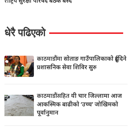
राष्ट्रिय
सुरक्षा परिषद बैठक बस्दै
धेरै पढिएको
काठमाडौंमा
सोताङ गाउँपालिकाको दुईदिने
प्रशासनिक सेवा शिविर सुरु
काठमाडौंसहित
यी चार जिल्लामा आज
आकस्मिक बाढीको ‘उच्च’ जोखिमको
पूर्वानुमान