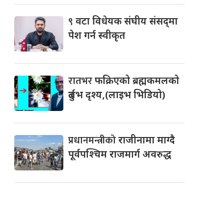
९
वटा विधेयक संघीय संसद्‌मा
पेश गर्न स्वीकृत
रातभर
फक्रिएको ब्रह्मकमलको
दुर्लभ दृश्य,(लाइभ भिडियो)
प्रधानमन्त्रीको
राजीनामा माग्दै
पूर्वपश्चिम राजमार्ग अवरुद्ध