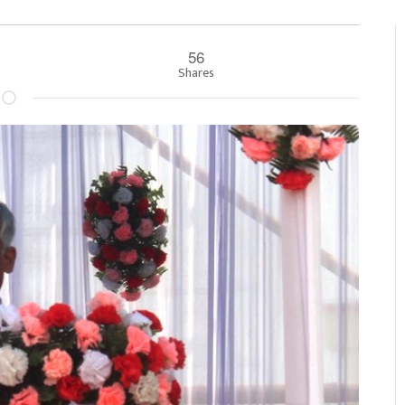
56
०
Shares