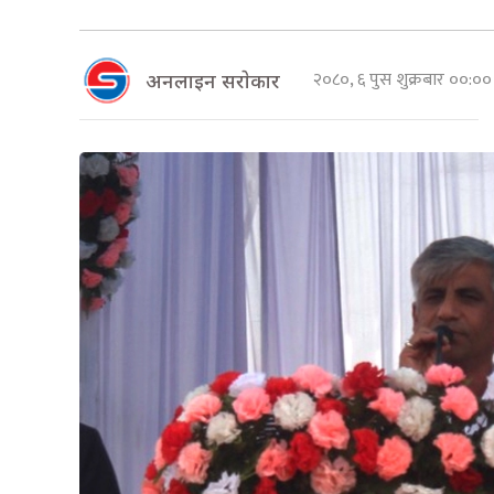
२०८०, ६ पुस शुक्रबार ००:०
अनलाइन सराेकार