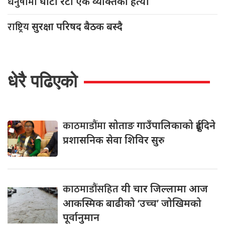
धनुषामा
घाँटी रेटी एक व्यक्तिको हत्या
राष्ट्रिय
सुरक्षा परिषद बैठक बस्दै
धेरै पढिएको
काठमाडौंमा
सोताङ गाउँपालिकाको दुईदिने
प्रशासनिक सेवा शिविर सुरु
काठमाडौंसहित
यी चार जिल्लामा आज
आकस्मिक बाढीको ‘उच्च’ जोखिमको
पूर्वानुमान