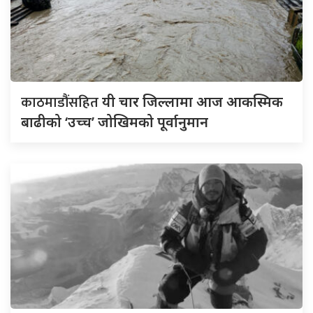
काठमाडौंसहित
यी चार जिल्लामा आज आकस्मिक
बाढीको ‘उच्च’ जोखिमको पूर्वानुमान