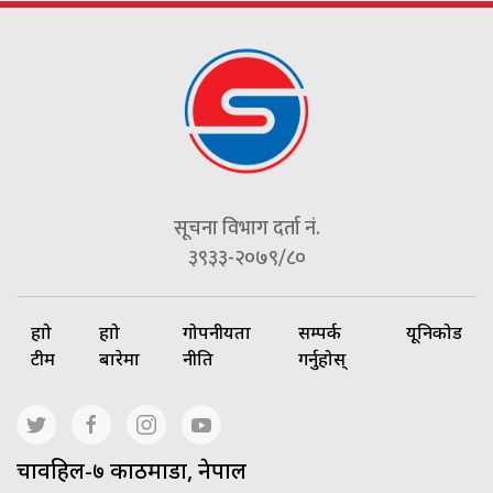
सूचना विभाग दर्ता नं.
३९३३-२०७९/८०
हाम्रो
हाम्रो
गोपनीयता
सम्पर्क
यूनिकोड
टीम
बारेमा
नीति
गर्नुहोस्
चावहिल-७ काठमाडौं, नेपाल