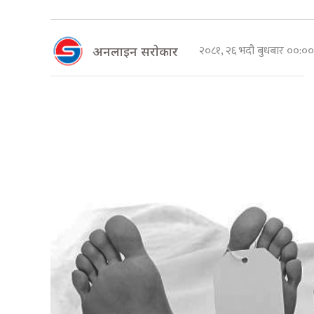
२०८१, २६ भदौ बुधबार ००:
अनलाइन सराेकार