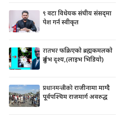
९
वटा विधेयक संघीय संसद्‌मा
पेश गर्न स्वीकृत
रातभर
फक्रिएको ब्रह्मकमलको
दुर्लभ दृश्य,(लाइभ भिडियो)
प्रधानमन्त्रीको
राजीनामा माग्दै
पूर्वपश्चिम राजमार्ग अवरुद्ध