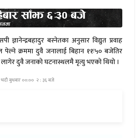
पी ज्ञानेन्द्रबहादुर बस्नेतका अनुसार विद्युत प्रवाह
ेल्ने क्रममा दुवै जनालाई बिहान ११ः५० बजेतिर
ट लागेर दुवै जनाको घटनास्थलमै मृत्यु भएको थियो ।
६ भदौ बुधबार ००:०० २ : ३६ बजे