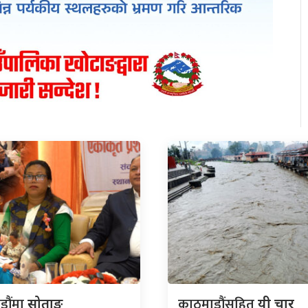
डौंमा
काठमाडौंसहित
सोताङ
यी चार