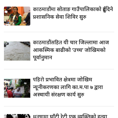
काठमाडौंमा
सोताङ गाउँपालिकाको दुईदिने
प्रशासनिक सेवा शिविर सुरु
काठमाडौंसहित
यी चार जिल्लामा आज
आकस्मिक बाढीको ‘उच्च’ जोखिमको
पूर्वानुमान
पहिरो
प्रभावित क्षेत्रमा जोखिम
न्यूनीकरणका लागि का.म.पा ७ द्वारा
अस्थायी संरक्षण कार्य सुरु
धनुषामा
घाँटी रेटी एक व्यक्तिको हत्या