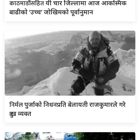
काठमाडौंसहित
यी चार जिल्लामा आज आकस्मिक
बाढीको ‘उच्च’ जोखिमको पूर्वानुमान
निर्मल
पुर्जाको निधनप्रति बेलायती राजकुमारले गरे
दुःख व्यक्त