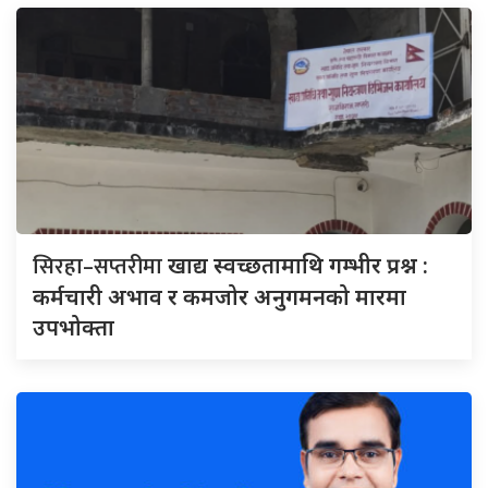
सिरहा–सप्तरीमा
खाद्य स्वच्छतामाथि गम्भीर प्रश्न :
कर्मचारी अभाव र कमजोर अनुगमनको मारमा
उपभोक्ता