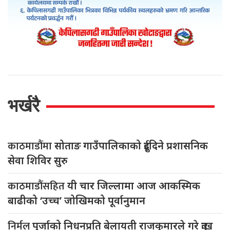
भर्खरै
काठमाडौंमा
सोताङ गाउँपालिकाको दुईदिने प्रशासनिक
सेवा शिविर सुरु
काठमाडौंसहित
यी चार जिल्लामा आज आकस्मिक
बाढीको ‘उच्च’ जोखिमको पूर्वानुमान
निर्मल
पुर्जाको निधनप्रति बेलायती राजकुमारले गरे दुःख