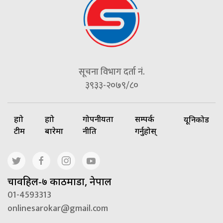
सूचना विभाग दर्ता नं.
३९३३-२०७९/८०
हाम्रो
हाम्रो
गोपनीयता
सम्पर्क
यूनिकोड
टीम
बारेमा
नीति
गर्नुहोस्
चावहिल-७ काठमाडौं, नेपाल
01-4593313
onlinesarokar@gmail.com