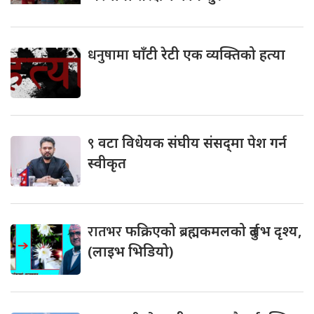
धनुषामा
घाँटी रेटी एक व्यक्तिको हत्या
९
वटा विधेयक संघीय संसद्‌मा पेश गर्न
स्वीकृत
रातभर
फक्रिएको ब्रह्मकमलको दुर्लभ दृश्य,
(लाइभ भिडियो)