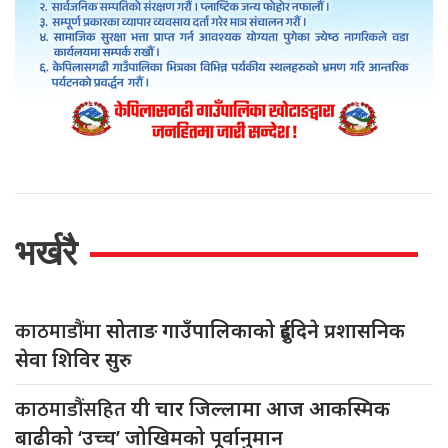
भर्खरै
काठमाडौंमा
सोताङ गाउँपालिकाको दुईदिने प्रशासनिक
सेवा शिविर सुरु
काठमाडौंसहित
यी चार जिल्लामा आज आकस्मिक
बाढीको ‘उच्च’ जोखिमको पूर्वानुमान