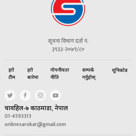
सूचना विभाग दर्ता नं.
३९३३-२०७९/८०
हाम्रो
हाम्रो
गोपनीयता
सम्पर्क
यूनिकोड
टीम
बारेमा
नीति
गर्नुहोस्
चावहिल-७ काठमाडौं, नेपाल
01-4593313
onlinesarokar@gmail.com