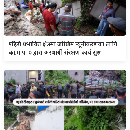
पहिरो
प्रभावित क्षेत्रमा जोखिम न्यूनीकरणका लागि
का.म.पा ७ द्वारा अस्थायी संरक्षण कार्य सुरु