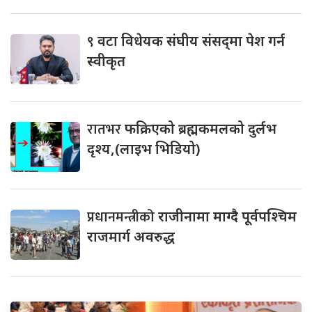
९
वटा विधेयक संघीय संसद्‌मा पेश गर्न
स्वीकृत
रातभर
फक्रिएको ब्रह्मकमलको दुर्लभ
दृश्य,(लाइभ भिडियो)
प्रधानमन्त्रीको
राजीनामा माग्दै पूर्वपश्चिम
राजमार्ग अवरुद्ध