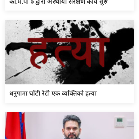
का.म.पा ७ द्वारा अस्थायी संरक्षण कार्य सुरु
धनुषामा
घाँटी रेटी एक व्यक्तिको हत्या