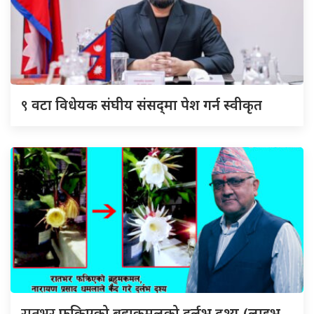
९
वटा विधेयक संघीय संसद्‌मा पेश गर्न स्वीकृत
रातभर
फक्रिएको ब्रह्मकमलको दुर्लभ दृश्य,(लाइभ