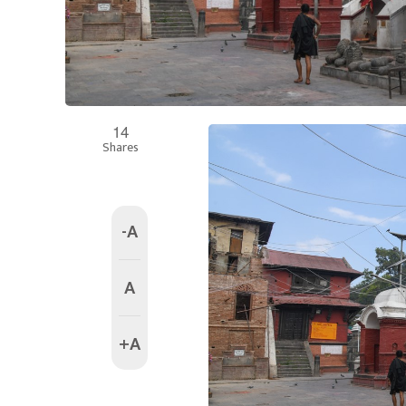
14
Shares
-A
A
+A