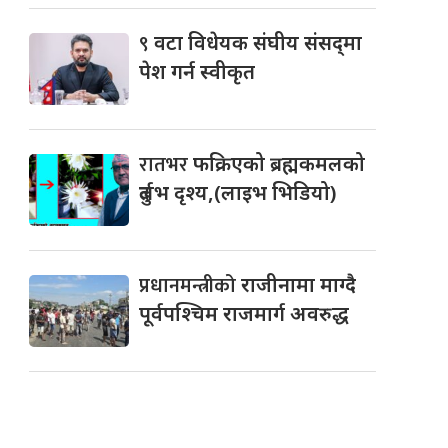
९
वटा विधेयक संघीय संसद्‌मा
पेश गर्न स्वीकृत
रातभर
फक्रिएको ब्रह्मकमलको
दुर्लभ दृश्य,(लाइभ भिडियो)
प्रधानमन्त्रीको
राजीनामा माग्दै
पूर्वपश्चिम राजमार्ग अवरुद्ध