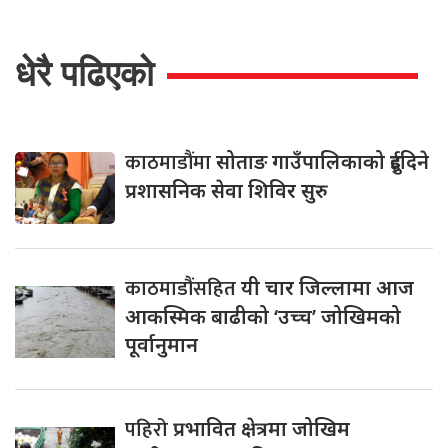
धेरै पढिएको
काठमाडौंमा
सोताङ गाउँपालिकाको दुईदिने
प्रशासनिक सेवा शिविर सुरु
काठमाडौंसहित
यी चार जिल्लामा आज
आकस्मिक बाढीको ‘उच्च’ जोखिमको
पूर्वानुमान
पहिरो
प्रभावित क्षेत्रमा जोखिम