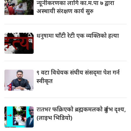
न्यूनीकरणका लागि का.म.पा ७ द्वारा
अस्थायी संरक्षण कार्य सुरु
धनुषामा
घाँटी रेटी एक व्यक्तिको हत्या
९
वटा विधेयक संघीय संसद्‌मा पेश गर्न
स्वीकृत
रातभर
फक्रिएको ब्रह्मकमलको दुर्लभ दृश्य,
(लाइभ भिडियो)