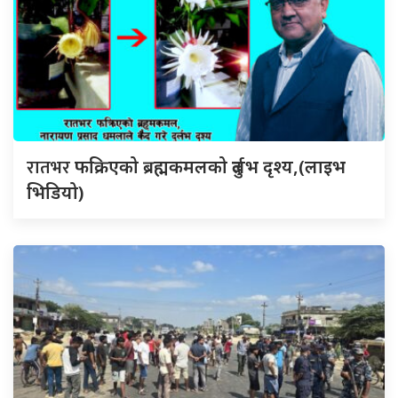
रातभर
फक्रिएको ब्रह्मकमलको दुर्लभ दृश्य,(लाइभ
भिडियो)