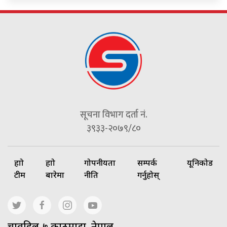
सूचना विभाग दर्ता नं.
३९३३-२०७९/८०
हाम्रो
हाम्रो
गोपनीयता
सम्पर्क
यूनिकोड
टीम
बारेमा
नीति
गर्नुहोस्
चावहिल-७ काठमाडौं, नेपाल