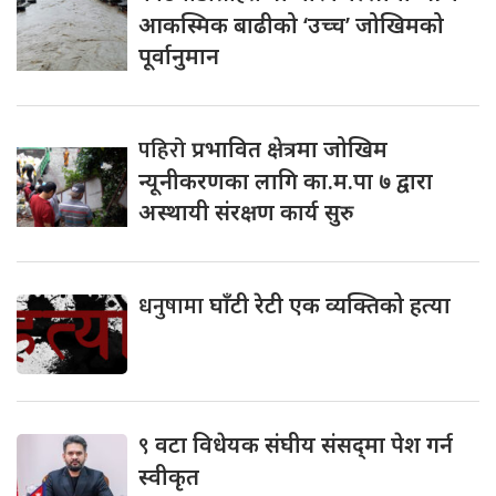
आकस्मिक बाढीको ‘उच्च’ जोखिमको
पूर्वानुमान
पहिरो
प्रभावित क्षेत्रमा जोखिम
न्यूनीकरणका लागि का.म.पा ७ द्वारा
अस्थायी संरक्षण कार्य सुरु
धनुषामा
घाँटी रेटी एक व्यक्तिको हत्या
९
वटा विधेयक संघीय संसद्‌मा पेश गर्न
स्वीकृत