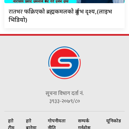
रातभर
फक्रिएको ब्रह्मकमलको दुर्लभ दृश्य,(लाइभ
भिडियो)
सूचना विभाग दर्ता नं.
३९३३-२०७९/८०
हाम्रो
हाम्रो
गोपनीयता
सम्पर्क
यूनिकोड
टीम
बारेमा
नीति
गर्नुहोस्