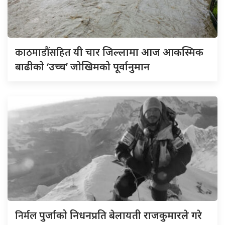
काठमाडौंसहित
यी चार जिल्लामा आज आकस्मिक
बाढीको ‘उच्च’ जोखिमको पूर्वानुमान
निर्मल
पुर्जाको निधनप्रति बेलायती राजकुमारले गरे