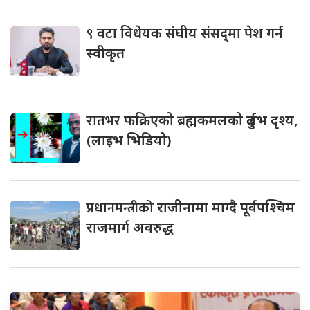
९
वटा विधेयक संघीय संसद्‌मा पेश गर्न
स्वीकृत
रातभर
फक्रिएको ब्रह्मकमलको दुर्लभ दृश्य,
(लाइभ भिडियो)
प्रधानमन्त्रीको
राजीनामा माग्दै पूर्वपश्चिम
राजमार्ग अवरुद्ध