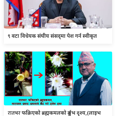
९
वटा विधेयक संघीय संसद्‌मा पेश गर्न स्वीकृत
रातभर
फक्रिएको ब्रह्मकमलको दुर्लभ दृश्य,(लाइभ