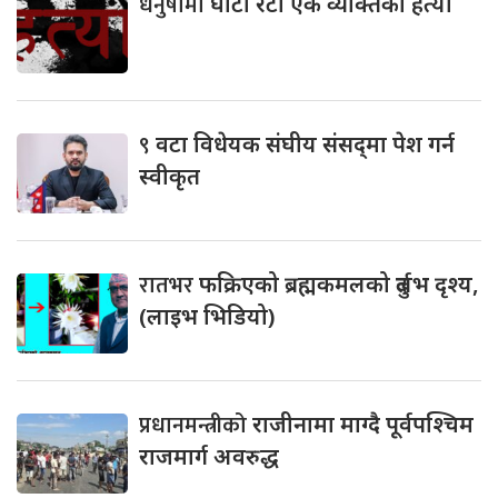
धनुषामा
घाँटी रेटी एक व्यक्तिको हत्या
९
वटा विधेयक संघीय संसद्‌मा पेश गर्न
स्वीकृत
रातभर
फक्रिएको ब्रह्मकमलको दुर्लभ दृश्य,
(लाइभ भिडियो)
प्रधानमन्त्रीको
राजीनामा माग्दै पूर्वपश्चिम
राजमार्ग अवरुद्ध