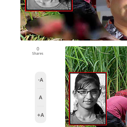
0
Shares
-A
A
+A