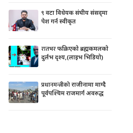
९
वटा विधेयक संघीय संसद्‌मा
पेश गर्न स्वीकृत
रातभर
फक्रिएको ब्रह्मकमलको
दुर्लभ दृश्य,(लाइभ भिडियो)
प्रधानमन्त्रीको
राजीनामा माग्दै
पूर्वपश्चिम राजमार्ग अवरुद्ध