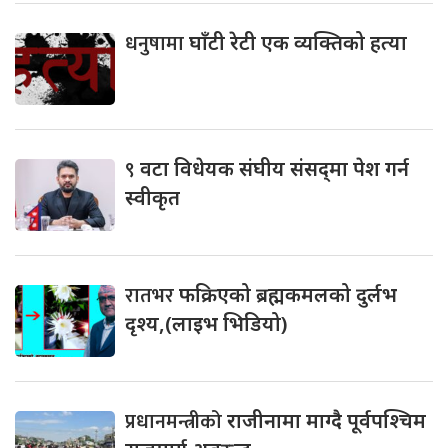
धनुषामा
घाँटी रेटी एक व्यक्तिको हत्या
९
वटा विधेयक संघीय संसद्‌मा पेश गर्न
स्वीकृत
रातभर
फक्रिएको ब्रह्मकमलको दुर्लभ
दृश्य,(लाइभ भिडियो)
प्रधानमन्त्रीको
राजीनामा माग्दै पूर्वपश्चिम