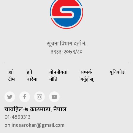
सूचना विभाग दर्ता नं.
३९३३-२०७९/८०
हाम्रो
हाम्रो
गोपनीयता
सम्पर्क
यूनिकोड
टीम
बारेमा
नीति
गर्नुहोस्
चावहिल-७ काठमाडौं, नेपाल
01-4593313
onlinesarokar@gmail.com