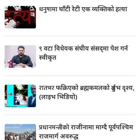
धनुषामा
घाँटी रेटी एक व्यक्तिको हत्या
९
वटा विधेयक संघीय संसद्‌मा पेश गर्न
स्वीकृत
रातभर
फक्रिएको ब्रह्मकमलको दुर्लभ दृश्य,
(लाइभ भिडियो)
प्रधानमन्त्रीको
राजीनामा माग्दै पूर्वपश्चिम
राजमार्ग अवरुद्ध