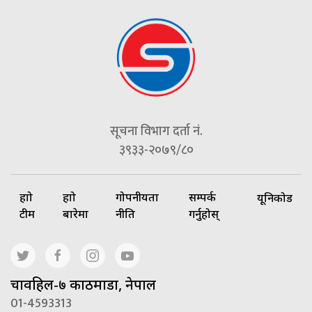
सूचना विभाग दर्ता नं.
३९३३-२०७९/८०
हाम्रो
हाम्रो
गोपनीयता
सम्पर्क
यूनिकोड
टीम
बारेमा
नीति
गर्नुहोस्
चावहिल-७ काठमाडौं, नेपाल
01-4593313