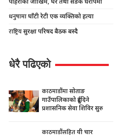
पहिरोको जोखिम, घर तथा सडक धरापमा
धनुषामा
घाँटी रेटी एक व्यक्तिको हत्या
राष्ट्रिय
सुरक्षा परिषद बैठक बस्दै
धेरै पढिएको
काठमाडौंमा
सोताङ
गाउँपालिकाको दुईदिने
प्रशासनिक सेवा शिविर सुरु
काठमाडौंसहित
यी चार