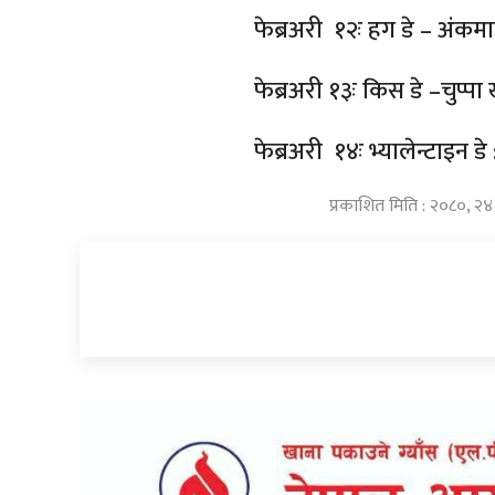
फेब्रअरी १२ः हग डे – अंकमाल
फेब्रअरी १३ः किस डे –चुप्पा 
फेब्रअरी १४ः भ्यालेन्टाइन डे
प्रकाशित मिति : २०८०, २४