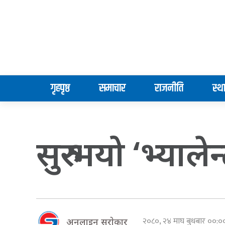
गृहपृष्ठ
समाचार
राजनीति
स्थ
सुरु भयो ‘भ्यालेन
२०८०, २४ माघ बुधबार ००:
अनलाइन सराेकार