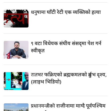
धनुषामा
घाँटी रेटी एक व्यक्तिको हत्या
९
वटा विधेयक संघीय संसद्‌मा पेश गर्न
स्वीकृत
रातभर
फक्रिएको ब्रह्मकमलको दुर्लभ दृश्य,
(लाइभ भिडियो)
प्रधानमन्त्रीको
राजीनामा माग्दै पूर्वपश्चिम