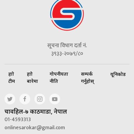
सूचना विभाग दर्ता नं.
३९३३-२०७९/८०
हाम्रो
हाम्रो
गोपनीयता
सम्पर्क
यूनिकोड
टीम
बारेमा
नीति
गर्नुहोस्
चावहिल-७ काठमाडौं, नेपाल
01-4593313
onlinesarokar@gmail.com