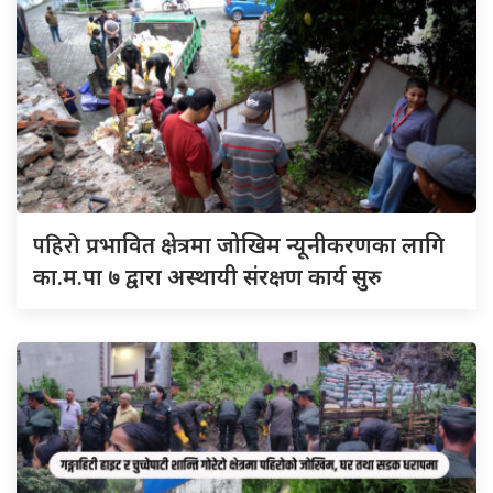
पहिरो
प्रभावित क्षेत्रमा जोखिम न्यूनीकरणका लागि
का.म.पा ७ द्वारा अस्थायी संरक्षण कार्य सुरु