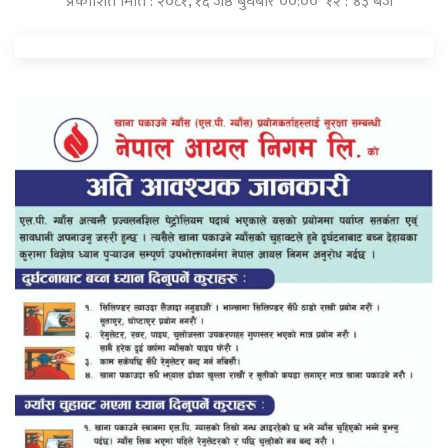
प्रकाशित मिति : २०८१, १६ जेष्ठ बुधबार ००:०० १२ : ४३ बजे