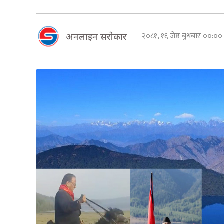
२०८१, १६ जेष्ठ बुधबार ००:०
अनलाइन सराेकार