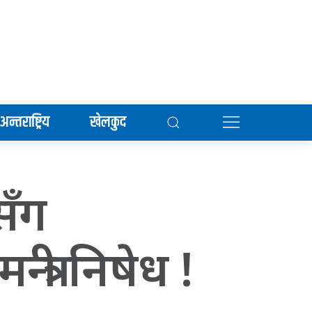
अन्तराष्ट्रिय
खेलकुद
सँग
त्री निषेध !