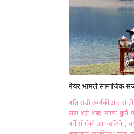
मेयर भामले सामाजिक सञ्ज
यति राम्रो स्वर्गकी अप्सरा
रारा भन्ने शब्द आएन कुनै 
गर्ने,सोर्गको आनन्द्रलिने , 