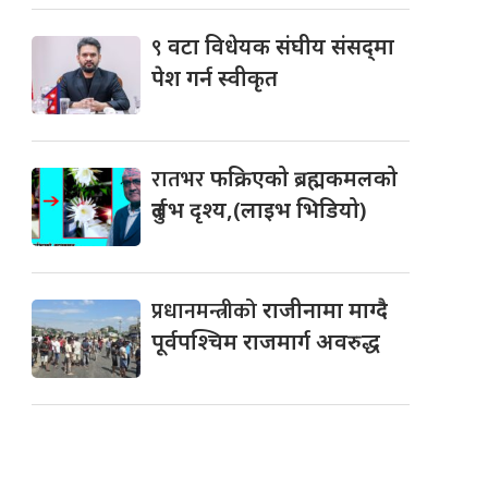
९
वटा विधेयक संघीय संसद्‌मा
पेश गर्न स्वीकृत
रातभर
फक्रिएको ब्रह्मकमलको
दुर्लभ दृश्य,(लाइभ भिडियो)
प्रधानमन्त्रीको
राजीनामा माग्दै
पूर्वपश्चिम राजमार्ग अवरुद्ध