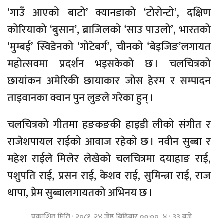
‘गाउँ आएको बाटो’ क्यानडाको ‘टोरोन्टो’, दक्षिण
कोरियाको ‘बुसान’, ब्राजिलको ‘साउ पाउलो’, भारतको
‘मुम्बई’ स्विडेनको ‘गोटेबर्ग’, चीनको ‘बेइजिङ’लगायत
महोत्सवमा प्रदर्शन भइसकेको छ । चलचित्रको
छायांकन अमेरिकी छायाकार जोस हेरम र सम्पादन
ताइवानका क्वान पुन लुङले गरेका हुन् ।
चलचित्रको गीतमा हङकङकी हाइडी लीको संगीत र
राजेशपायल राईको आवाज रहेको छ । नवीन सुब्बा र
महेश राईले मिलेर लेखेको चलचित्रमा दयाहाङ राई,
पशुपति राई, प्रसन राई, केशव राई, सुमिन्त्रा राई, राज
थापा, प्रेम सुब्बालगायतको अभिनय छ ।
प्रकाशित मिति : २०८१, २४ जेष्ठ बिहिबार ००:०० ४ : ३३ बजे