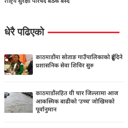
राष्ट्रिय
सुरक्षा परिषद बैठक बस्दै
धेरै पढिएको
काठमाडौंमा
सोताङ गाउँपालिकाको दुईदिने
प्रशासनिक सेवा शिविर सुरु
काठमाडौंसहित
यी चार जिल्लामा आज
आकस्मिक बाढीको ‘उच्च’ जोखिमको
पूर्वानुमान