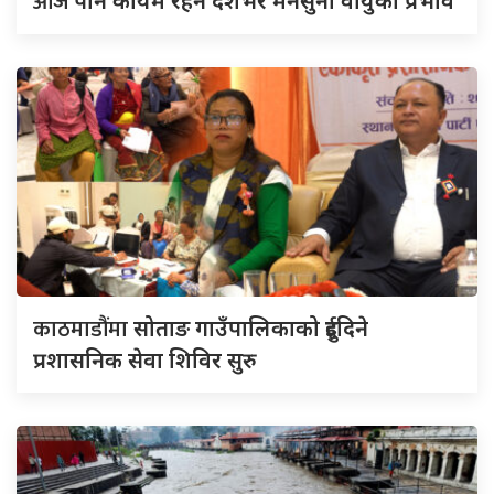
आज
पनि कायम रहने देशभर मनसुनी वायुको प्रभाव
काठमाडौंमा
सोताङ गाउँपालिकाको दुईदिने
प्रशासनिक सेवा शिविर सुरु