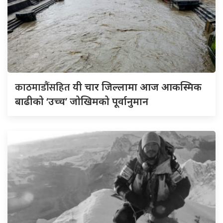
काठमाडौंसहित
यी चार जिल्लामा आज आकस्मिक
बाढीको ‘उच्च’ जोखिमको पूर्वानुमान