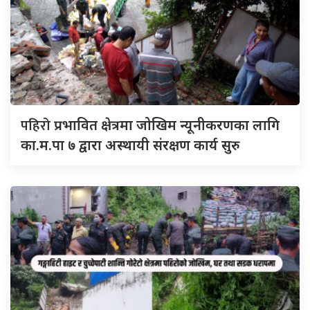
पहिरो
प्रभावित क्षेत्रमा जोखिम न्यूनीकरणका लागि
का.म.पा ७ द्वारा अस्थायी संरक्षण कार्य सुरु