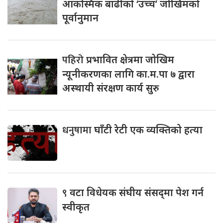
आकस्मिक बाढीको ‘उच्च’ जोखिमको
पूर्वानुमान
पहिरो
प्रभावित क्षेत्रमा जोखिम
न्यूनीकरणका लागि का.म.पा ७ द्वारा
अस्थायी संरक्षण कार्य सुरु
धनुषामा
घाँटी रेटी एक व्यक्तिको हत्या
९
वटा विधेयक संघीय संसद्‌मा पेश गर्न
स्वीकृत