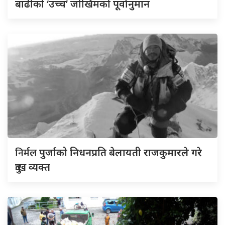
बाढीको ‘उच्च’ जोखिमको पूर्वानुमान
निर्मल
पुर्जाको निधनप्रति बेलायती राजकुमारले गरे
दुःख व्यक्त