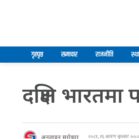
गृहपृष्ठ
समाचार
राजनीति
स्थ
दक्षिण भारतमा प
२०८१, १६ श्रावण बुधबार ००
अनलाइन सराेकार