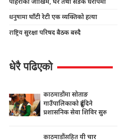
पहिरोको जोखिम, घर तथा सडक धरापमा
धनुषामा
घाँटी रेटी एक व्यक्तिको हत्या
राष्ट्रिय
सुरक्षा परिषद बैठक बस्दै
धेरै पढिएको
काठमाडौंमा
सोताङ
गाउँपालिकाको दुईदिने
प्रशासनिक सेवा शिविर सुरु
काठमाडौंसहित
यी चार