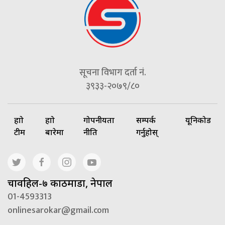
सूचना विभाग दर्ता नं.
३९३३-२०७९/८०
हाम्रो
हाम्रो
गोपनीयता
सम्पर्क
यूनिकोड
टीम
बारेमा
नीति
गर्नुहोस्
चावहिल-७ काठमाडौं, नेपाल
01-4593313
onlinesarokar@gmail.com