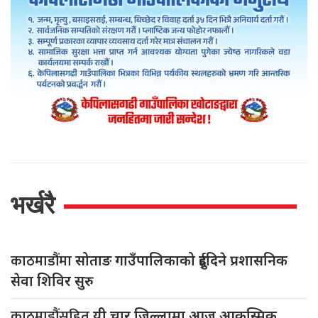
भर्खरै
काठमाडौंमा
सोताङ गाउँपालिकाको दुईदिने प्रशासनिक
सेवा शिविर सुरु
काठमाडौंसहित
यी चार जिल्लामा आज आकस्मिक