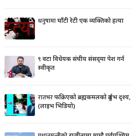
धनुषामा
घाँटी रेटी एक व्यक्तिको हत्या
९
वटा विधेयक संघीय संसद्‌मा पेश गर्न
स्वीकृत
रातभर
फक्रिएको ब्रह्मकमलको दुर्लभ दृश्य,
(लाइभ भिडियो)
प्रधानमन्त्रीको
राजीनामा माग्दै पूर्वपश्चिम