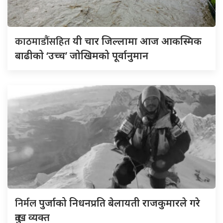
काठमाडौंसहित
यी चार जिल्लामा आज आकस्मिक
बाढीको ‘उच्च’ जोखिमको पूर्वानुमान
निर्मल
पुर्जाको निधनप्रति बेलायती राजकुमारले गरे
दुःख व्यक्त