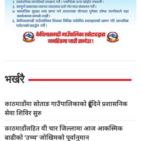
भर्खरै
काठमाडौंमा
सोताङ गाउँपालिकाको दुईदिने प्रशासनिक
सेवा शिविर सुरु
काठमाडौंसहित
यी चार जिल्लामा आज आकस्मिक
बाढीको ‘उच्च’ जोखिमको पूर्वानुमान