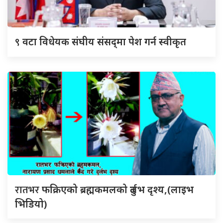
९
वटा विधेयक संघीय संसद्‌मा पेश गर्न स्वीकृत
रातभर
फक्रिएको ब्रह्मकमलको दुर्लभ दृश्य,(लाइभ
भिडियो)