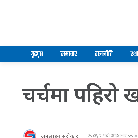
गृहपृष्ठ
समाचार
राजनीति
स्थ
चर्चमा पहिरो ख
२०८१, २ भदौ आइतबार ००
अनलाइन सराेकार