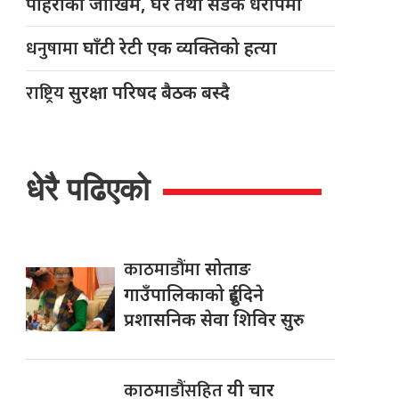
पहिरोको जोखिम, घर तथा सडक धरापमा
धनुषामा
घाँटी रेटी एक व्यक्तिको हत्या
राष्ट्रिय
सुरक्षा परिषद बैठक बस्दै
धेरै पढिएको
काठमाडौंमा
सोताङ
गाउँपालिकाको दुईदिने
प्रशासनिक सेवा शिविर सुरु
काठमाडौंसहित
यी चार