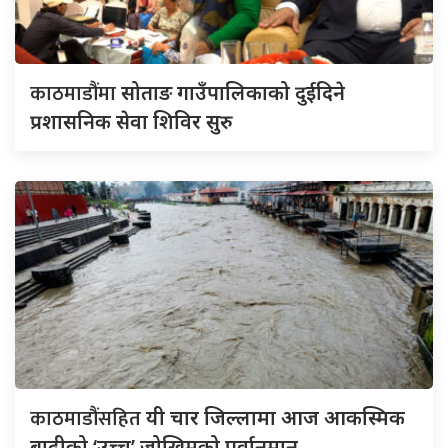
काठमाडौंमा
सोताङ गाउँपालिकाको दुईदिने
प्रशासनिक सेवा शिविर सुरु
काठमाडौंसहित
यी चार जिल्लामा आज आकस्मिक
बाढीको ‘उच्च’ जोखिमको पूर्वानुमान