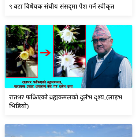
९
वटा विधेयक संघीय संसद्‌मा पेश गर्न स्वीकृत
रातभर
फक्रिएको ब्रह्मकमलको दुर्लभ दृश्य,(लाइभ
भिडियो)