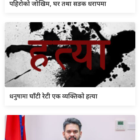
पहिरोको जोखिम, घर तथा सडक धरापमा
धनुषामा
घाँटी रेटी एक व्यक्तिको हत्या