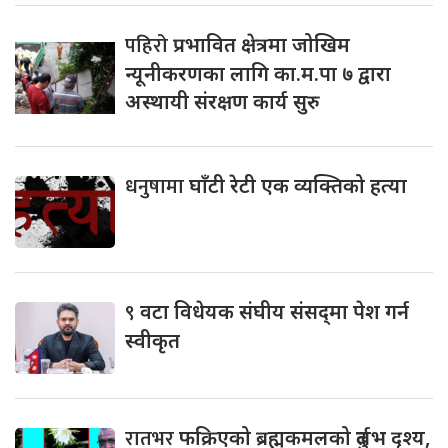
पहिरो
प्रभावित क्षेत्रमा जोखिम
न्यूनीकरणका लागि का.म.पा ७ द्वारा
अस्थायी संरक्षण कार्य सुरु
धनुषामा
घाँटी रेटी एक व्यक्तिको हत्या
९
वटा विधेयक संघीय संसद्‌मा पेश गर्न
स्वीकृत
रातभर
फक्रिएको ब्रह्मकमलको दुर्लभ दृश्य,