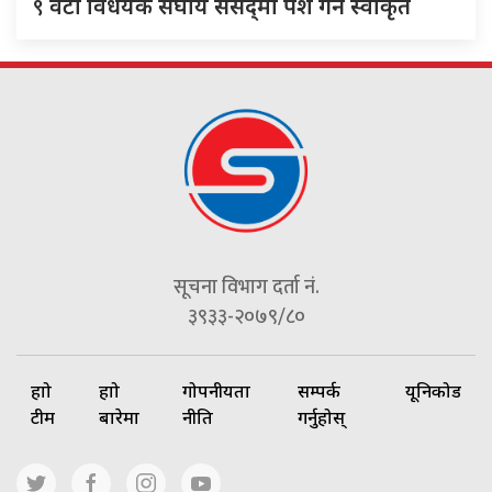
९
वटा विधेयक संघीय संसद्‌मा पेश गर्न स्वीकृत
सूचना विभाग दर्ता नं.
३९३३-२०७९/८०
हाम्रो
हाम्रो
गोपनीयता
सम्पर्क
यूनिकोड
टीम
बारेमा
नीति
गर्नुहोस्