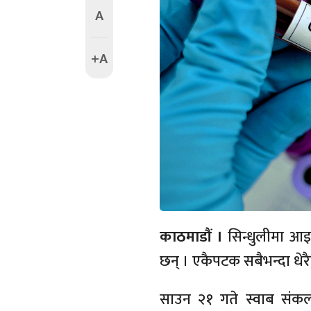
A
+A
काठमाडौं ।
सिन्धुलीमा आ
छन् । एकैपटक सबैभन्दा धे
साउन २१ गते स्वाब संकलन