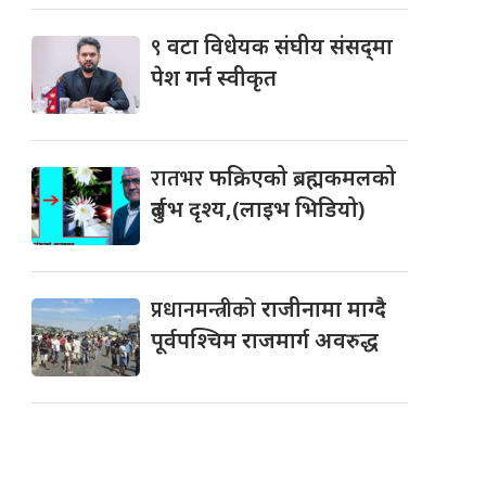
९
वटा विधेयक संघीय संसद्‌मा
पेश गर्न स्वीकृत
रातभर
फक्रिएको ब्रह्मकमलको
दुर्लभ दृश्य,(लाइभ भिडियो)
प्रधानमन्त्रीको
राजीनामा माग्दै
पूर्वपश्चिम राजमार्ग अवरुद्ध