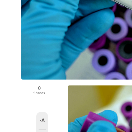
0
Shares
-A