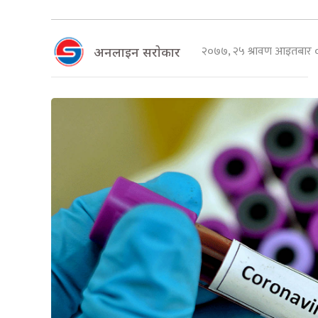
२०७७, २५ श्रावण आइतबार
अनलाइन सराेकार