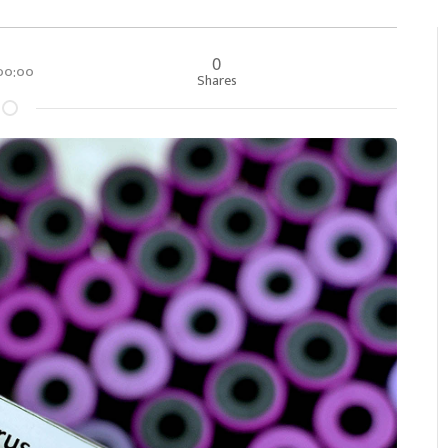
0
 ००:००
Shares