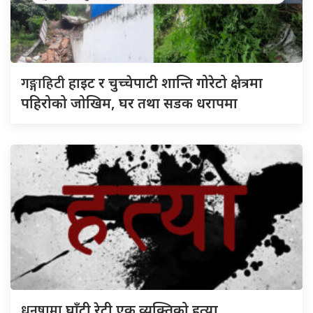
गङ्गाहिटी
हाइट र चुच्चेपाटी शान्ति गोरेटो क्षेत्रमा
पहिरोको जोखिम, घर तथा सडक धरापमा
धनुषामा
घाँटी रेटी एक व्यक्तिको हत्या