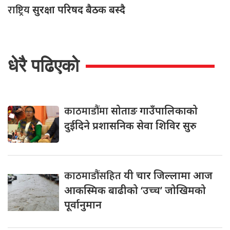
राष्ट्रिय
सुरक्षा परिषद बैठक बस्दै
धेरै पढिएको
काठमाडौंमा
सोताङ गाउँपालिकाको
दुईदिने प्रशासनिक सेवा शिविर सुरु
काठमाडौंसहित
यी चार जिल्लामा आज
आकस्मिक बाढीको ‘उच्च’ जोखिमको
पूर्वानुमान