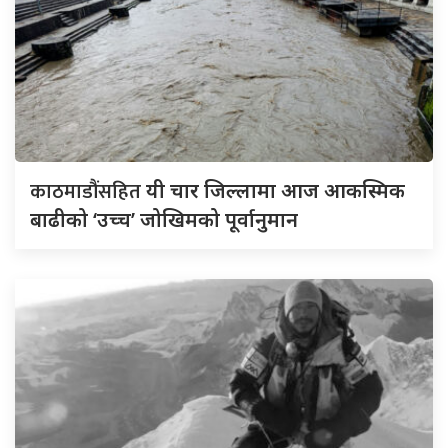
काठमाडौंसहित
यी चार जिल्लामा आज आकस्मिक
बाढीको ‘उच्च’ जोखिमको पूर्वानुमान