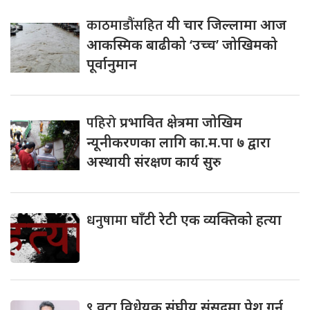
काठमाडौंसहित
यी चार जिल्लामा आज
आकस्मिक बाढीको ‘उच्च’ जोखिमको
पूर्वानुमान
पहिरो
प्रभावित क्षेत्रमा जोखिम
न्यूनीकरणका लागि का.म.पा ७ द्वारा
अस्थायी संरक्षण कार्य सुरु
धनुषामा
घाँटी रेटी एक व्यक्तिको हत्या
९
वटा विधेयक संघीय संसद्‌मा पेश गर्न