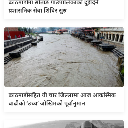
काठमाडौंमा
सोताङ गाउँपालिकाको दुईदिने
प्रशासनिक सेवा शिविर सुरु
काठमाडौंसहित
यी चार जिल्लामा आज आकस्मिक
बाढीको ‘उच्च’ जोखिमको पूर्वानुमान