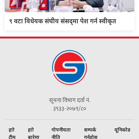
९
वटा विधेयक संघीय संसद्‌मा पेश गर्न स्वीकृत
सूचना विभाग दर्ता नं.
३९३३-२०७९/८०
हाम्रो
हाम्रो
गोपनीयता
सम्पर्क
यूनिकोड
टीम
बारेमा
नीति
गर्नुहोस्