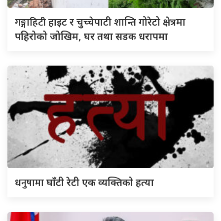
गङ्गाहिटी
हाइट र चुच्चेपाटी शान्ति गोरेटो क्षेत्रमा
पहिरोको जोखिम, घर तथा सडक धरापमा
धनुषामा
घाँटी रेटी एक व्यक्तिको हत्या