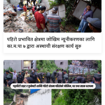
पहिरो
प्रभावित क्षेत्रमा जोखिम न्यूनीकरणका लागि
का.म.पा ७ द्वारा अस्थायी संरक्षण कार्य सुरु