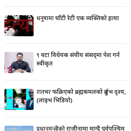
धनुषामा
घाँटी रेटी एक व्यक्तिको हत्या
९
वटा विधेयक संघीय संसद्‌मा पेश गर्न
स्वीकृत
रातभर
फक्रिएको ब्रह्मकमलको दुर्लभ दृश्य,
(लाइभ भिडियो)
प्रधानमन्त्रीको
राजीनामा माग्दै पूर्वपश्चिम