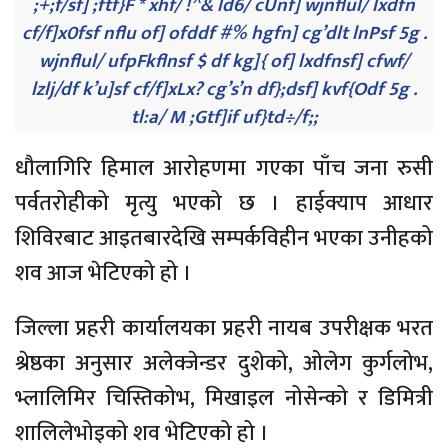
;+;f/sf] ;ftf}F * xhf/ !^& ld6/ cUnf] wjnflul/ lxdfn
cf/f]x0fsf nflu of] ofddf #% hgfn] cg’dlt lnPsf 5g .
wjnflul/ ufpFkflnsf $ df kg]{ of] lxdfnsf] cfwf/
lzlj/df k’u]sf cf/f]xLx? cg’s’n df};dsf] kvf{Odf 5g .
tl:a/ M ;Gtf]if uf}td÷/f;;
धौलागिरि हिमाल आरोहणमा गएका पाँच जना रुसी
पर्वतरोहीको मृत्यु भएको छ । हाईक्याप आधार
शिविरबाट आइतबारदेखि सम्पर्कविहीन भएका उनीहको
शव आज भेटिएको हो ।
जिल्ला प्रहरी कार्यालयका प्रहरी नायब उपरीक्षक भरत
श्रेष्ठका अनुसार अलेक्जेन्डर दुशेको, ओलेग कुर्गलोभ,
भ्लालिमिर चिस्तिकोभ, मिखाइल नोसेन्को र डिमित्री
शालिलेभोइको शव भेटिएको हो ।