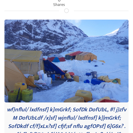
Shares
wf}nflul/ lxdfnsf] k]mGrkf; SofDk DofUbL, #! j}zfv
M DofUbLdf /x]sf] wjnflul/ lxdfnsf] k]|mGrkf;
SofDkdf cf/f]xLx?sf] cfjf;sf nflu agfOPsf] 6]G6x? .