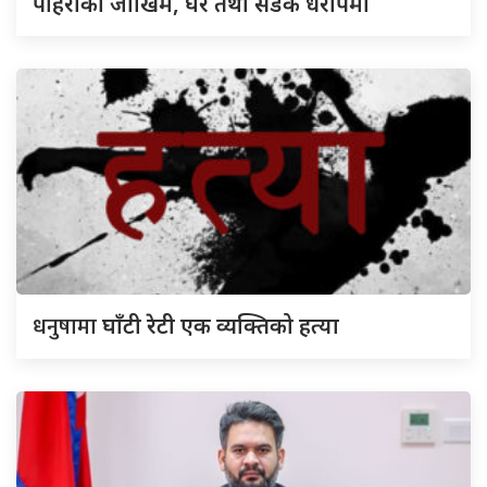
पहिरोको जोखिम, घर तथा सडक धरापमा
धनुषामा
घाँटी रेटी एक व्यक्तिको हत्या