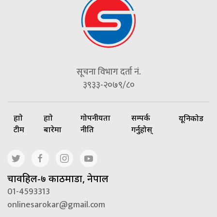
सूचना विभाग दर्ता नं.
३९३३-२०७९/८०
हाम्रो
हाम्रो
गोपनीयता
सम्पर्क
यूनिकोड
टीम
बारेमा
नीति
गर्नुहोस्
चावहिल-७ काठमाडौं, नेपाल
01-4593313
onlinesarokar@gmail.com