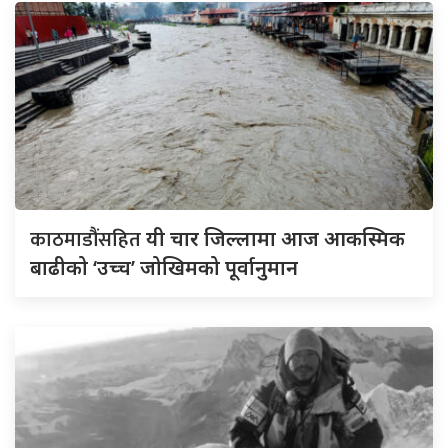
काठमाडौंसहित
यी चार जिल्लामा आज आकस्मिक
बाढीको ‘उच्च’ जोखिमको पूर्वानुमान