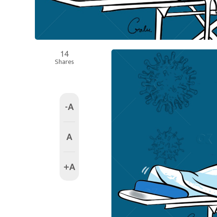
14
Shares
-A
A
+A