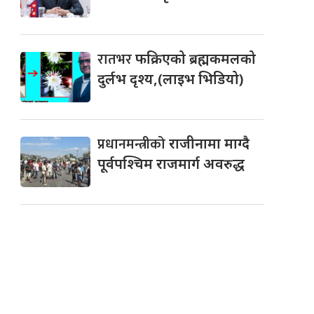
रातभर
फक्रिएको ब्रह्मकमलको
दुर्लभ दृश्य,(लाइभ भिडियो)
प्रधानमन्त्रीको
राजीनामा माग्दै
पूर्वपश्चिम राजमार्ग अवरुद्ध