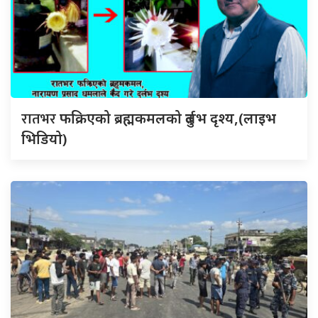
रातभर
फक्रिएको ब्रह्मकमलको दुर्लभ दृश्य,(लाइभ
भिडियो)