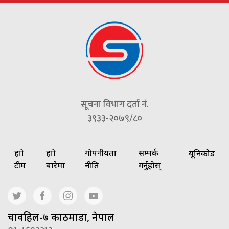
सूचना विभाग दर्ता नं.
३९३३-२०७९/८०
हाम्रो
हाम्रो
गोपनीयता
सम्पर्क
यूनिकोड
टीम
बारेमा
नीति
गर्नुहोस्
चावहिल-७ काठमाडौं, नेपाल