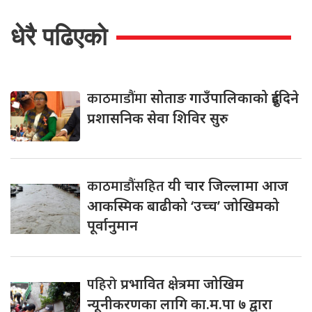
धेरै पढिएको
काठमाडौंमा
सोताङ गाउँपालिकाको दुईदिने
प्रशासनिक सेवा शिविर सुरु
काठमाडौंसहित
यी चार जिल्लामा आज
आकस्मिक बाढीको ‘उच्च’ जोखिमको
पूर्वानुमान
पहिरो
प्रभावित क्षेत्रमा जोखिम
न्यूनीकरणका लागि का.म.पा ७ द्वारा