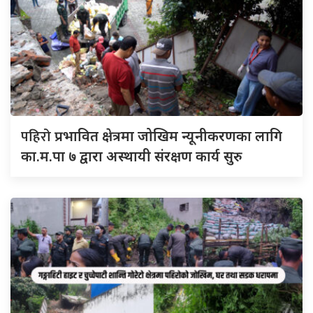
पहिरो
प्रभावित क्षेत्रमा जोखिम न्यूनीकरणका लागि
का.म.पा ७ द्वारा अस्थायी संरक्षण कार्य सुरु