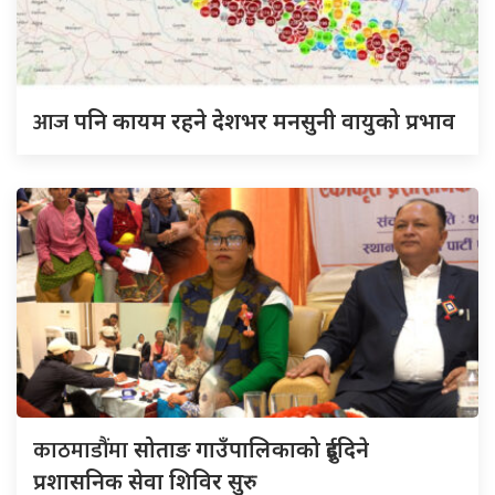
आज
पनि कायम रहने देशभर मनसुनी वायुको प्रभाव
काठमाडौंमा
सोताङ गाउँपालिकाको दुईदिने
प्रशासनिक सेवा शिविर सुरु