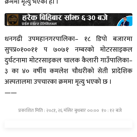
क्रममा मृत्यु भएको हो ।
धनगढी उपमहानगरपालिका– १८ डिपो बजारमा
सुपप्र०१००११ प ७०७१ नम्बरको मोटरसाइकल
दुर्घटनामा मोटरसाइकल चालक कैलारी गाउँपालिका–
३ का ४० वर्षीय कमलेश चौधरीको सेती प्रादेशिक
अस्पतालमा उपचारका क्रममा मृत्यु भएको छ ।
——
प्रकाशित मिति : २०८१, २६ मंसिर बुधबार ००:०० १० : १२ बजे